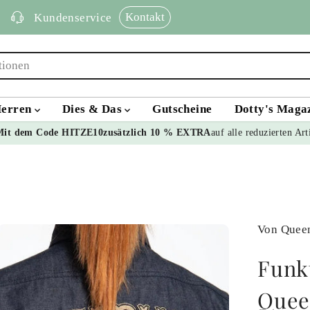
Kontakt
Kundenservice
erren
Dies & Das
Gutscheine
Dotty's Maga
Mit dem Code HITZE10
zusätzlich 10 % EXTRA
auf alle reduzierten Art
Von Quee
Funk
Quee