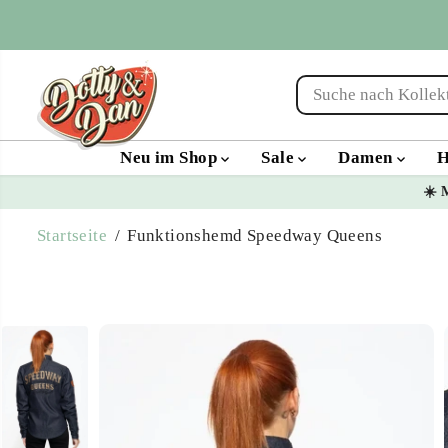
ÜBERSPRINGEN
SIE ZU
INHALTEN
Neu im Shop
Sale
Damen
H
☀️ 
Funktionshemd
Startseite
Funktionshemd Speedway Queens
Speedway Queens
ÜBERSPRINGEN
SIE
PRODUKTINFOR
MATIONEN