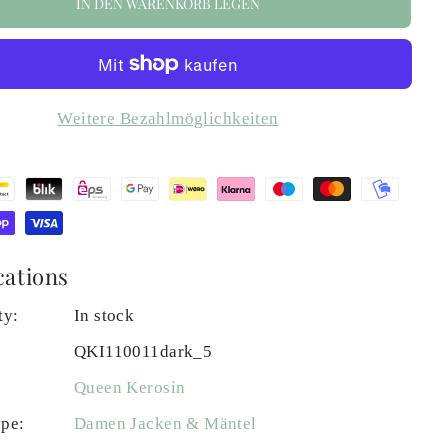
IN DEN WARENKORB LEGEN
Weitere Bezahlmöglichkeiten
cations
ty:
In stock
QKI110011dark_5
Queen Kerosin
ype:
Damen Jacken & Mäntel