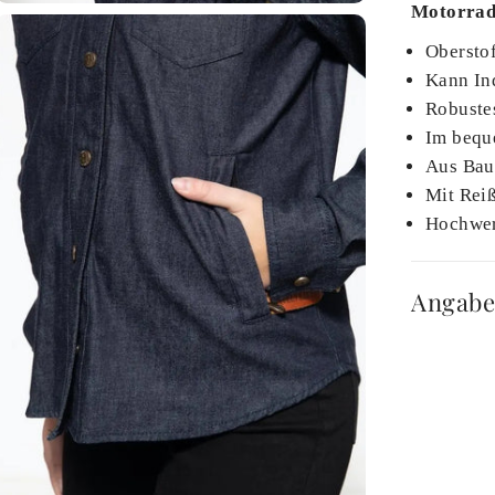
Motorrad
Obersto
Kann In
Robuste
Im bequ
Aus Bau
Mit Reiß
Hochwert
Angabe