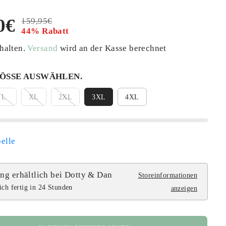
P
P
P
0€
R
159,95€
R
D
R
A
44% Rabatt
E
E
U
E
R
I
thalten.
G
H
Versand
wird an der Kasse berechnet
I
T
S
U
A
S
L
S
ÖSSE AUSWÄHLEN.
Ä
T
L
XL
2XL
3XL
4XL
R
G
E
E
R
S
P
P
elle
R
A
E
R
ng erhältlich bei
Dotty & Dan
Storeinformationen
I
T
ch fertig in 24 Stunden
anzeigen
S