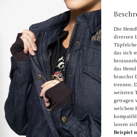
Beschr
Die Hemdb
diversen L
Tüpfelchen
das sich m
herausneh
das Hemd 
brauchst 
trennen. D
weiteren 
getragen 
welchem F
kompatibl
lassen si
Beispiel 