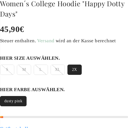
Women´s College Hoodie "Happy Dotty
Days"
45,90€
R
E
Steuer enthalten.
Versand
wird an der Kasse berechnet
G
U
HIER SIZE AUSWÄHLEN.
L
Ä
S
M
L
XL
2X
R
E
HIER FARBE AUSWÄHLEN.
R
P
dusty pink
R
E
I