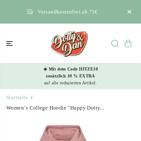
ÜBERSPRING
EN SIE ZU
INHALTEN
Kontakt
5€
Kundenservice
☀️ Mit dem Code HITZE10
Women´s College
zusätzlich 10 % EXTRA
Hoodie "Happy Dotty
auf alle reduzierten Artikel.
IN DEN WARENKORB LEGEN
Days"
Startseite
Women´s College Hoodie "Happy Dotty...
ÜBERSPRING
EN SIE
PRODUKTINF
ORMATIONEN