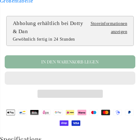
Größentabelle
S
Abholung erhältlich bei
Dotty
Storeinformationen
& Dan
anzeigen
Gewöhnlich fertig in 24 Stunden
IN DEN WARENKORB LEGEN
Specifications