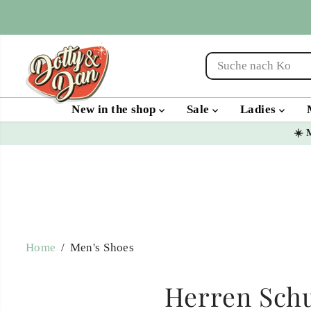
SKIP TO
CONTENT
New in the shop
Sale
Ladies
☀️ 
Home
Men's Shoes
Herren Schu