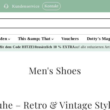
Kontakt
Kundenservice
Men
This &amp; That
Vouchers
Dotty's Ma
Mit dem Code HITZE10
zusätzlich 10 % EXTRA
auf alle reduzierten Art
Men's Shoes
he – Retro & Vintage Styl