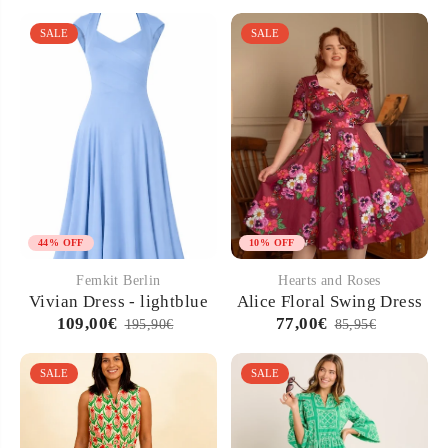
SALE
SALE
44% OFF
10% OFF
Femkit Berlin
Hearts and Roses
Vivian Dress - lightblue
Alice Floral Swing Dress
109,00€
77,00€
195,90€
85,95€
SALE
SALE