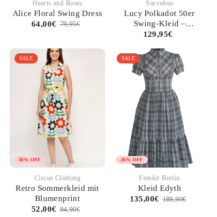
Hearts and Roses
Succubus
Alice Floral Swing Dress
Lucy Polkadot 50er
Swing-Kleid –
64,00€
79,95€
Marineblau
129,95€
SALE
SALE
38% OFF
28% OFF
Circus Clothing
Femkit Berlin
Retro Sommerkleid mit
Kleid Edyth
Blumenprint
135,00€
189,90€
52,00€
84,90€