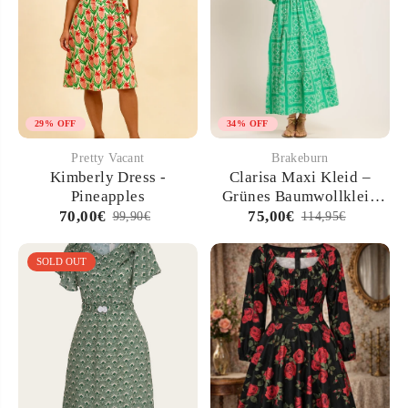
29% OFF
34% OFF
Pretty Vacant
Brakeburn
Kimberly Dress -
Clarisa Maxi Kleid –
Pineapples
Grünes Baumwollkleid
mit Schiffli-Stickerei
70,00€
75,00€
99,90€
114,95€
SOLD OUT