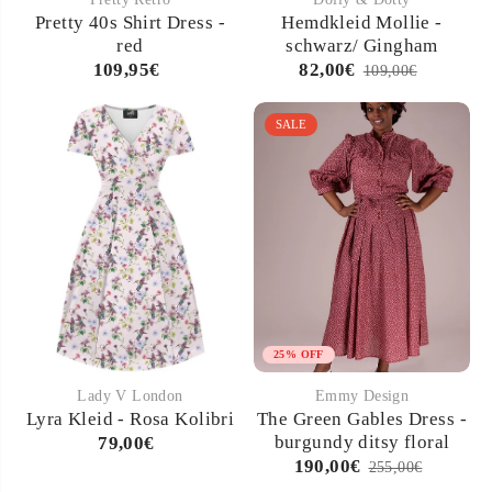
Pretty 40s Shirt Dress -
Hemdkleid Mollie -
red
schwarz/ Gingham
109,95€
82,00€
109,00€
SALE
25% OFF
Lady V London
Emmy Design
Lyra Kleid - Rosa Kolibri
The Green Gables Dress -
burgundy ditsy floral
79,00€
190,00€
255,00€