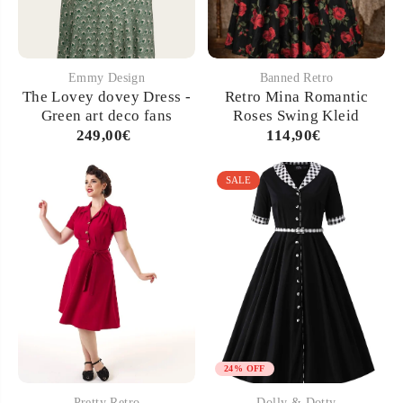
Emmy Design
Banned Retro
The Lovey dovey Dress -
Retro Mina Romantic
Green art deco fans
Roses Swing Kleid
249,00€
114,90€
SALE
24% OFF
Pretty Retro
Dolly & Dotty