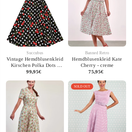
Succubus
Banned Retro
Vintage Hemdblusenkleid
Hemdblusenkleid Kate
Kirschen Polka Dots -
Cherry - creme
schwarz
99,95€
75,95€
SOLD OUT