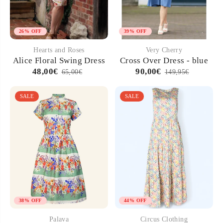
26% OFF
39% OFF
Hearts and Roses
Very Cherry
Alice Floral Swing Dress
Cross Over Dress - blue
48,00€
90,00€
65,00€
149,95€
SALE
SALE
38% OFF
44% OFF
Palava
Circus Clothing