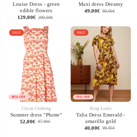
Louise Dress - green
Maxi dress Dreamy
edible flowers
49,00€
89,00€
129,00€
209,00€
SALE
SALE
40% OFF
59% OFF
Circus Clothing
King Louie
Summer dress "Plume"
Talia Dress Emerald -
amarillo gold
52,00€
87,90€
40,00€
99,95€