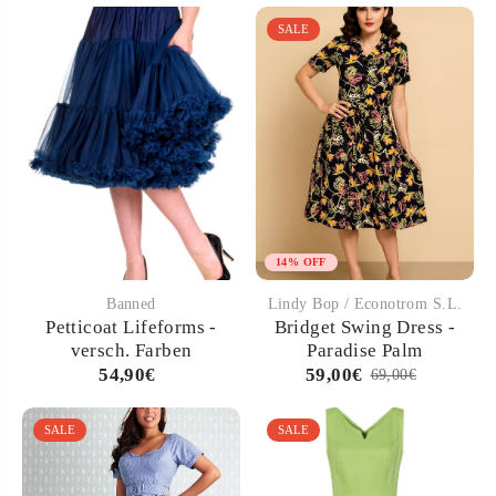
SALE
14% OFF
Banned
Lindy Bop / Econotrom S.L.
Petticoat Lifeforms -
Bridget Swing Dress -
versch. Farben
Paradise Palm
54,90€
59,00€
69,00€
SALE
SALE