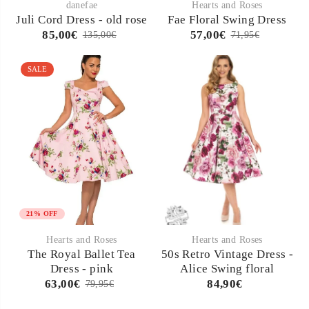
danefae
Hearts and Roses
Juli Cord Dress - old rose
Fae Floral Swing Dress
85,00€
57,00€
135,00€
71,95€
SALE
21% OFF
Hearts and Roses
Hearts and Roses
The Royal Ballet Tea
50s Retro Vintage Dress -
Dress - pink
Alice Swing floral
63,00€
84,90€
79,95€