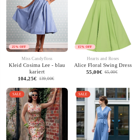
25% OFF
15% OFF
Miss Candyfloss
Hearts and Roses
Kleid Cosima Lee - blau
Alice Floral Swing Dress
kariert
55,00€
65,00€
104,25€
139,00€
SALE
SALE