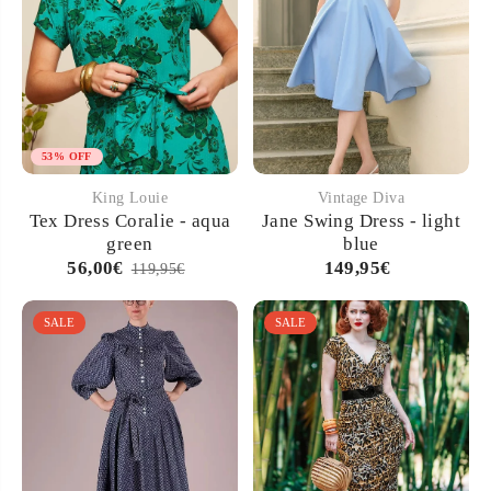
53% OFF
King Louie
Vintage Diva
Tex Dress Coralie - aqua
Jane Swing Dress - light
green
blue
56,00€
149,95€
119,95€
SALE
SALE