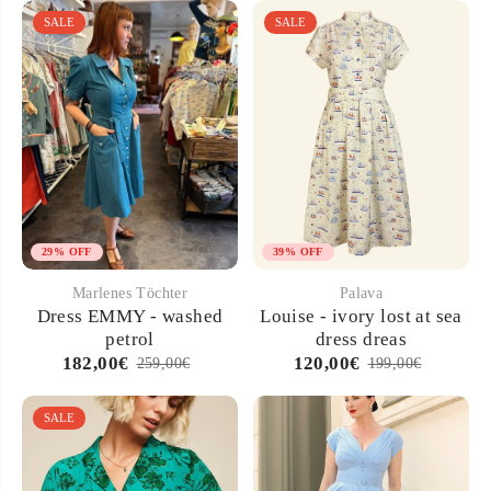
SALE
SALE
29% OFF
39% OFF
Marlenes Töchter
Palava
Dress EMMY - washed
Louise - ivory lost at sea
petrol
dress dreas
182,00€
120,00€
259,00€
199,00€
SALE