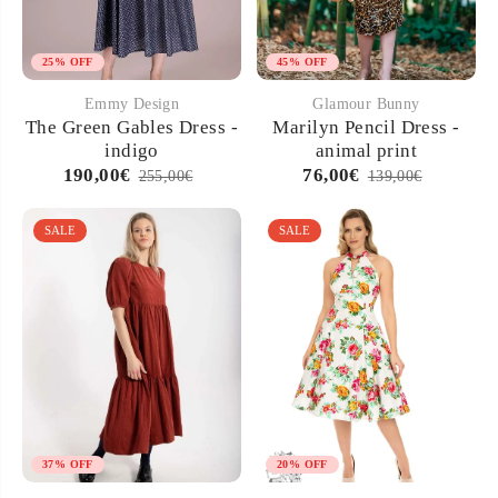
25% OFF
45% OFF
Emmy Design
Glamour Bunny
The Green Gables Dress -
Marilyn Pencil Dress -
indigo
animal print
190,00€
76,00€
255,00€
139,00€
SALE
SALE
37% OFF
20% OFF