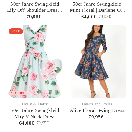
50er Jahre Swingkleid
50er Jahre Swingkleid
kostenfreier Versand ab 75 €
Lily Off Shoulder Dress -
Mint Floral | Darlene Off
authentischer Retro-Style für individuelle
Lila Rosenprint
Shoulder Dress
79,95€
64,00€
79,95€
Frauen
Fühl Dich wieder wie eine Stil-Ikone –
SALE
entdecke jetzt Deine
Damen Vintage
Kleider
und tanz im Retro-Rhythmus!
Entdecke weitere Artikel wie
Blusen und
Tops
,
Jacken und Mäntel
sowie
Schuhe
für
den kompletten Vintage-Look!
19% OFF
Dolly & Dotty
Hearts and Roses
50er Jahre Swingkleid
Alice Floral Swing Dress
May V-Neck Dress
79,95€
64,00€
79,95€