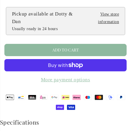
C
E
Pickup available at
Dotty &
View store
Dan
information
Usually ready in 24 hours
ADD TO CART
More payment options
Specifications