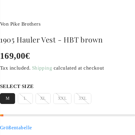
Von Pike Brothers
1905 Hauler Vest - HBT brown
169,00€
R
E
Tax included.
Shipping
calculated at checkout
G
U
SELECT SIZE
L
A
M
L
XL
XXL
3XL
R
P
R
Größentabelle
I