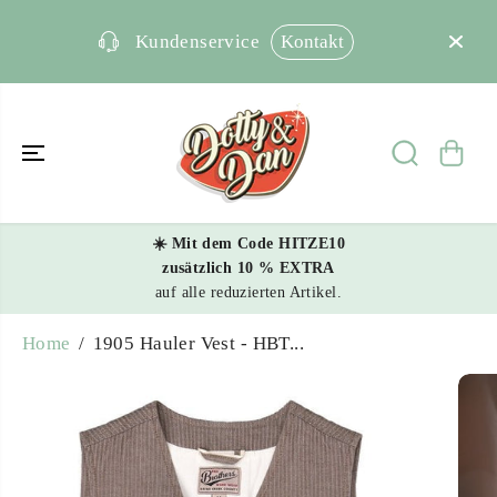
SKIP TO
CONTENT
Kontakt
Kundenservice
☀️ Mit dem Code HITZE10
zusätzlich 10 % EXTRA
1905 Hauler Vest - HBT brown
auf alle reduzierten Artikel.
ADD TO CART
Home
1905 Hauler Vest - HBT...
SKIP TO
PRODUCT
INFORMATIO
N