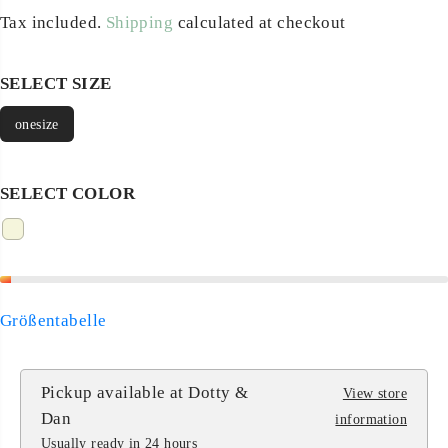
E
Tax included.
Shipping
calculated at checkout
G
U
SELECT SIZE
L
A
onesize
R
P
SELECT COLOR
R
I
C
E
Größentabelle
Pickup available at
Dotty &
View store
Dan
information
Usually ready in 24 hours