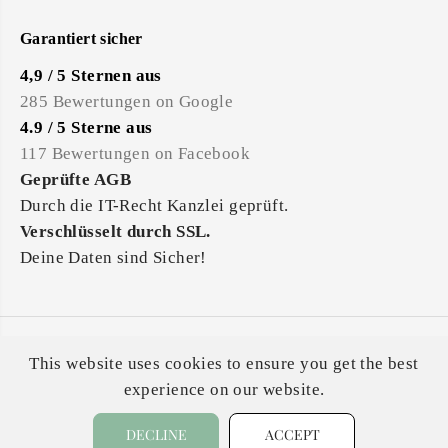
Garantiert sicher
4,9 / 5 Sternen aus
285 Bewertungen on Google
4.9 / 5 Sterne aus
117 Bewertungen on Facebook
Geprüfte AGB
Durch die IT-Recht Kanzlei geprüft.
Verschlüsselt durch SSL.
Deine Daten sind Sicher!
Alle Preise inkl. der gesetzl. MwSt. Die durchgestrichenen
This website uses cookies to ensure you get the best
Preise entsprechen dem bisherigen Preis bei Dotty&Dan.
experience on our website.
DECLINE
ACCEPT