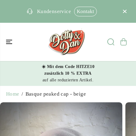
SKIP TO
CONTENT
Kontakt
Kundenservice
☀️ Mit dem Code HITZE10
zusätzlich 10 % EXTRA
Basque peaked cap - beige
auf alle reduzierten Artikel.
ADD TO CART
Home
Basque peaked cap - beige
SKIP TO
PRODUCT
INFORMATIO
N