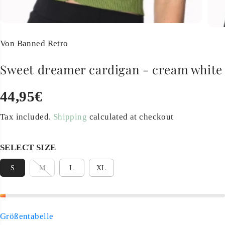
Von Banned Retro
Sweet dreamer cardigan - cream white
44,95€
R
E
Tax included.
Shipping
calculated at checkout
G
U
SELECT SIZE
L
A
S
M
L
XL
R
P
R
Größentabelle
I