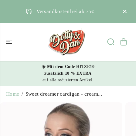
SKIP TO
CONTENT
Kontakt
 75€
Kundenservice
☀️ Mit dem Code HITZE10
Sweet dreamer cardigan -
zusätzlich 10 % EXTRA
cream white
auf alle reduzierten Artikel.
ADD TO CART
Home
Sweet dreamer cardigan - cream...
SKIP TO
PRODUCT
INFORMATIO
N