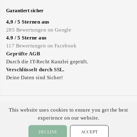
Garantiert sicher
4,9 / 5 Sternen aus
285 Bewertungen on Google
4.9 / 5 Sterne aus
117 Bewertungen on Facebook
Geprüfte AGB
Durch die IT-Recht Kanzlei geprüft.
Verschlüsselt durch SSL.
Deine Daten sind Sicher!
Alle Preise inkl. der gesetzl. MwSt. Die durchgestrichenen
This website uses cookies to ensure you get the best
Preise entsprechen dem bisherigen Preis bei Dotty&Dan.
experience on our website.
DECLINE
ACCEPT