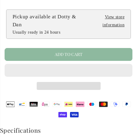
C
E
Pickup available at
Dotty &
View store
Dan
information
Usually ready in 24 hours
ADD TO CART
Specifications